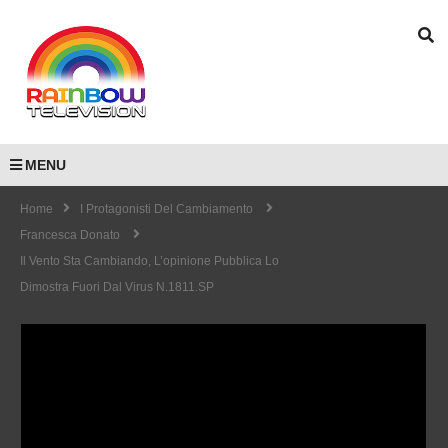
MENU
Home
I Protagonisti Del Cambiamento
Francesca Donato
Il Vento Sta Cambiando, L’opinione Pubblica Lo
Dimostra Fuori Dal Virus N.1811.SP