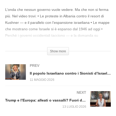
COSA STA ACCADENDO IN SIRIA! Fuori dal
Virus n.1426.SP
L’onda che nessun governo vuole vedere. Ma che non si ferma
più. Nel video trovi: • Le proteste in Albania contro il resort di
Kushner — e il parallelo con l’espansione israeliana • Le mappe
che mostrano come Israele si è espanso dal 1946 ad oggi •
Perché i governi occidentali tacciono — e la domanda su
Epstein e il Mossad • L’onda globale che cresce: boicottaggi,
flotilla, piazze
Show more
#FrancescaDonato #Governo #proteste #Albania #Israele
PREV
Il popolo Israeliano contro i Sionisti d’Israele. Fuori dal Virus n.1786.SP
11 MAGGIO 2026
NEXT
Trump e l’Europa: alleati o vassalli? Fuori dal Virus n.1828.SP
13 LUGLIO 2026