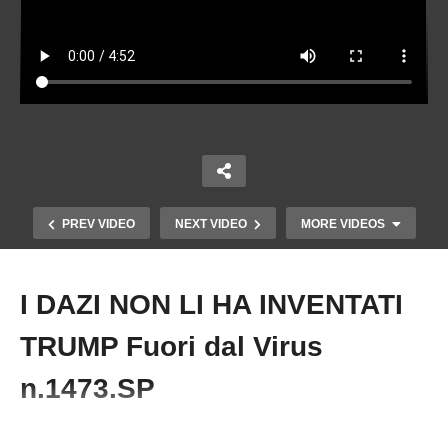
PREV VIDEO
NEXT VIDEO
MORE VIDEOS
I DAZI NON LI HA INVENTATI
Copy Embed Code
TRUMP Fuori dal Virus
n.1473.SP
#Dazi #Trump #SilverNervuti