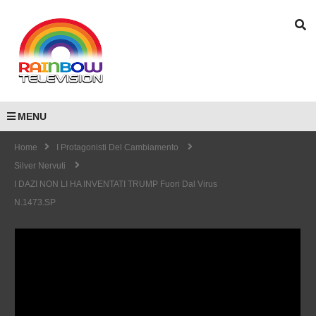
MENU
Home
I Protagonisti Del Cambiamento
Silver Nervuti
I DAZI NON LI HA INVENTATI TRUMP Fuori Dal Virus
N.1473.SP