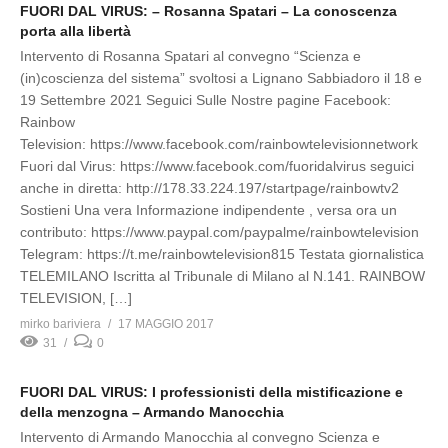
FUORI DAL VIRUS: – Rosanna Spatari – La conoscenza
porta alla libertà
Intervento di Rosanna Spatari al convegno “Scienza e
(in)coscienza del sistema” svoltosi a Lignano Sabbiadoro il 18 e
19 Settembre 2021 Seguici Sulle Nostre pagine Facebook:
Rainbow
Television: https://www.facebook.com/rainbowtelevisionnetwork
Fuori dal Virus: https://www.facebook.com/fuoridalvirus seguici
anche in diretta: http://178.33.224.197/startpage/rainbowtv2
Sostieni Una vera Informazione indipendente , versa ora un
contributo: https://www.paypal.com/paypalme/rainbowtelevision
Telegram: https://t.me/rainbowtelevision815 Testata giornalistica
TELEMILANO Iscritta al Tribunale di Milano al N.141. RAINBOW
TELEVISION, […]
mirko bariviera
17 MAGGIO 2017
31
0
FUORI DAL VIRUS: I professionisti della mistificazione e
della menzogna – Armando Manocchia
Intervento di Armando Manocchia al convegno Scienza e