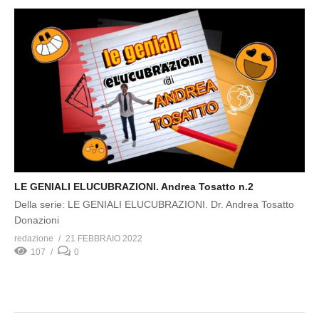
LE GENIALI ELUCUBRAZIONI. Andrea Tosatto n.2
Della serie: LE GENIALI ELUCUBRAZIONI. Dr. Andrea Tosatto
Donazioni
redazione
21 FEBBRAIO 2022
107
0