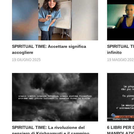
SPIRITUAL TIME: Accettare significa
SPIRITUAL TI
accogliere
infinito
19 GIUGNO 2025
19 MAGGIO 202
SPIRITUAL TIME: La rivoluzione del
6 LIBRI PER
pensiero di Krishnamurti e il cammino
MANPOLAZION