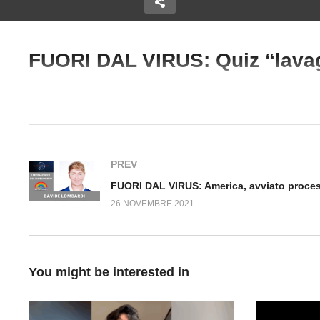
FUORI DAL VIRUS: Quiz “lavag
Copy Embed Code
F
Daniele Penna esperto di manipolazoine ci aiuta a rispondere a 
US: Virus &
FUORI DAL VIRUS: Bufale e
Am
5
Fake News n.109
di
PREV
26 NOVEMBRE 2021
You might be interested in