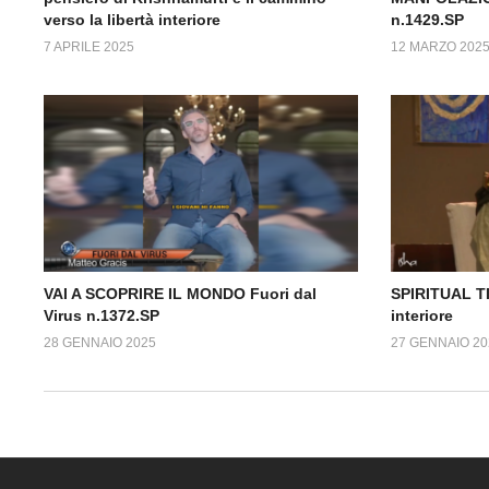
verso la libertà interiore
n.1429.SP
7 APRILE 2025
12 MARZO 202
VAI A SCOPRIRE IL MONDO Fuori dal
SPIRITUAL TIM
Virus n.1372.SP
interiore
28 GENNAIO 2025
27 GENNAIO 20