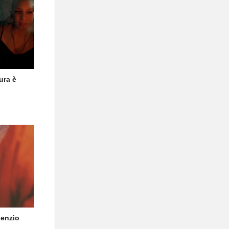
ura è
lenzio