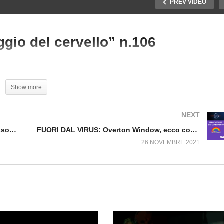
PREV VIDEO
gio del cervello” n.106
UORI DAL VIRUS:
FUORI DAL VIRUS: Quiz
questo simpatico e sdrammatizzante quiz che vi invitiamo a fare con no
erica, avviato processo
“lavaggio del cervello”
 cambiamento n.107
n.106
Show more
NEXT
FUORI DAL VIRUS: America, avviato processo di cambiamento n.107
FUORI DAL VIRUS: Overton Window, ecco come avviene la manipolazione n.105
26 NOVEMBRE 2021