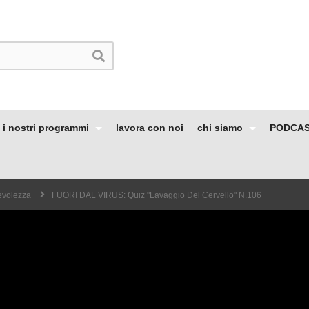
i nostri programmi
lavora con noi
chi siamo
PODCA
volezza
FUORI DAL VIRUS: Quiz "lavaggio Del Cervello" N.106