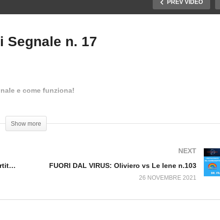
PREV VIDEO
 Segnale n. 17
ORI DAL VIRUS: Virus,
FUORI DAL VIRUS:
ccini e feti abortiti n.13
Medicina di Segnale n. 17
egnale e come funziona!
Show more
NEXT
FUORI DAL VIRUS: Virus, vaccini e feti abortiti n.13
FUORI DAL VIRUS: Oliviero vs Le Iene n.103
26 NOVEMBRE 2021