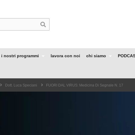
i nostri programmi
lavora con noi
chi siamo
PODCA
Dott. Luca Speciani
FUORI DAL VIRUS: Medicina Di Segnale N. 17