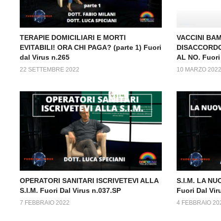
TERAPIE DOMICILIARI E MORTI
VACCINI BAM
EVITABILI! ORA CHI PAGA? (parte 1) Fuori
DISACCORDO
dal Virus n.265
AL NO. Fuori 
22 SETTEMBRE 2022
10 MARZO 202
OPERATORI SANITARI ISCRIVETEVI ALLA
S.I.M. LA NU
S.I.M. Fuori Dal Virus n.037.SP
Fuori Dal Vir
7 FEBBRAIO 2022
4 FEBBRAIO 20