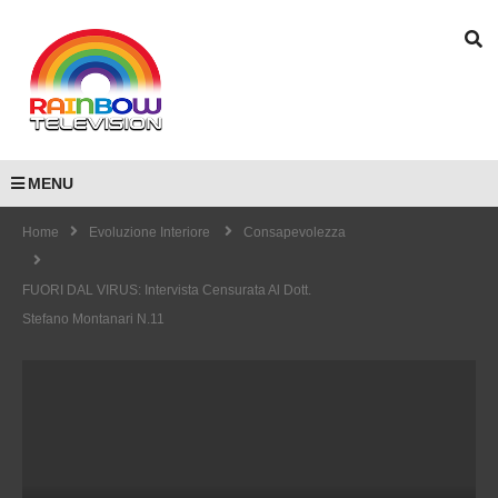
MENU
Home
Evoluzione Interiore
Consapevolezza
FUORI DAL VIRUS: Intervista Censurata Al Dott.
Stefano Montanari N.11