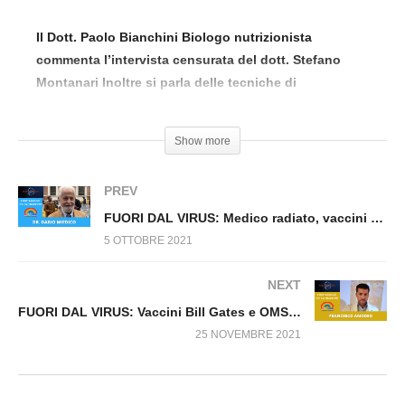
FUORI DAL VIRUS: Vaccini, la più grande
televendita della storia! parte 1 n.186
Il Dott. Paolo Bianchini Biologo nutrizionista
commenta l’intervista censurata del dott. Stefano
Montanari Inoltre si parla delle tecniche di
meditazione, e il problema dei rifiuti.
Show more
PREV
FUORI DAL VIRUS: Medico radiato, vaccini e verità n.170
5 OTTOBRE 2021
NEXT
FUORI DAL VIRUS: Vaccini Bill Gates e OMS, tutti i conflitti di interesse n.130
25 NOVEMBRE 2021