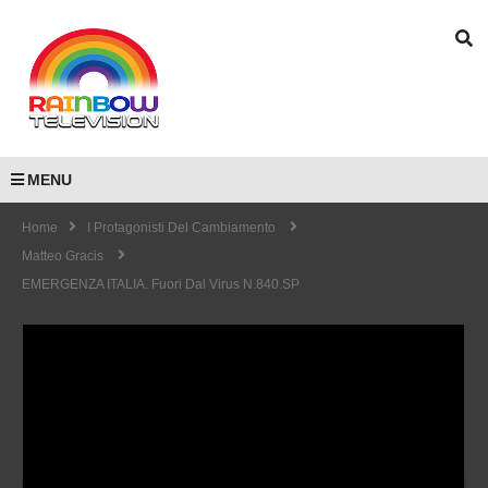
MENU
Home
I Protagonisti Del Cambiamento
Matteo Gracis
EMERGENZA ITALIA. Fuori Dal Virus N.840.SP