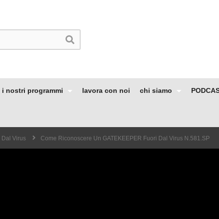
i nostri programmi
lavora con noi
chi siamo
PODCA
 Dal Virus
Come Riconoscere Un GATEKEEPER Fuori Dal Virus N.581.SP