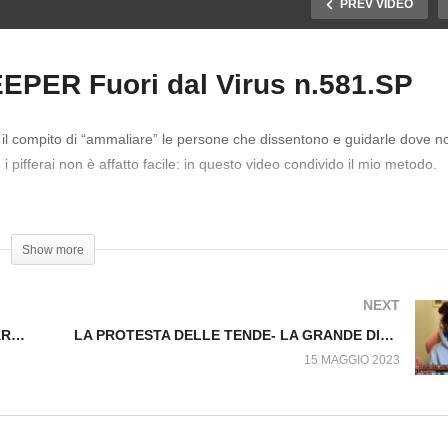
PREV VIDEO
PER Fuori dal Virus n.581.SP
UTTI I MANTRA
ILIZZATI PER
Come riconoscere un
 il compito di “ammaliare” le persone che dissentono e guidarle dove n
NGANNARE L’ITALIA.
GATEKEEPER Fuori dal
i pifferai non è affatto facile: in questo video condivido il mio metodo.
ori dal Virus n.579.SP
Virus n.581.SP
libi #GuardianodelSistema
Show more
NEXT
TUTTI I MANTRA UTILIZZATI PER INGANNARE L’ITALIA. Fuori dal Virus n.579.SP
LA PROTESTA DELLE TENDE- LA GRANDE DISTRAZIONE DI MASSA PER L’ARRIVO DI ZELENSKY A ROMA. Fuori dal Virus n.582.SP
15 MAGGIO 2023