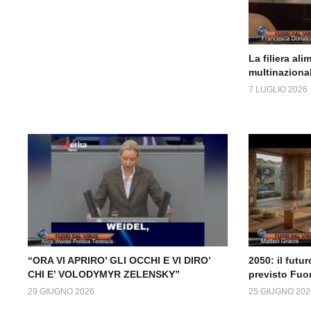
La filiera ali
multinazional
7 LUGLIO 2026
“ORA VI APRIRO’ GLI OCCHI E VI DIRO’
2050: il fut
CHI E’ VOLODYMYR ZELENSKY”
previsto Fuor
29 GIUGNO 2026
25 GIUGNO 202