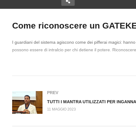
Come riconoscere un GATEKEE
T
Copy Embed Code
ce: anche
Il Trattato OMS sulle
UT
I guardiani del sistema agiscono come dei pifferai magici: hanno
 giustizia!
pandemie: chi lo scrive?
I
possono essere di intralcio per chi detiene il potere. Riconoscere 
 n.577.SP
Fuori dal Virus n.578.SP
Fu
#Pandemia #CrisiClimatica #Corruzzione #Manipolazione #LuxA
PREV
11 MAGGIO 2023