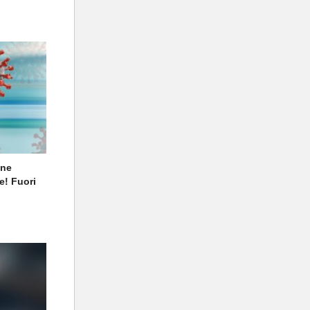
one
e! Fuori