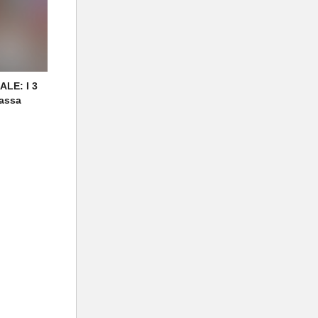
LE: I 3
massa