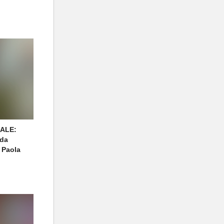
ALE:
 da
a Paola