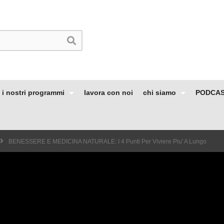
i nostri programmi
lavora con noi
chi siamo
PODCA
BENESSERE E MEDICINA NATURALE: I 4 Punti Per Viviere Piu' A Lungo