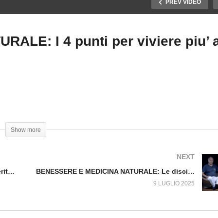
PREV VIDEO
LE: I 4 punti per viviere piu’ 
ENESSERE E MEDICINA
BENESSERE E MEDICIN
TURALE: La verità sugli
NATURALE: I 4 punti per
tegratori di collagene
viviere piu’ a lungo
Show more
NEXT
BENESSERE E MEDICINA NATURALE: La verità sugli integratori di collagene
BENESSERE E MEDICINA NATURALE: Le discipline bionaturali nel III millennio
9 LUGLIO 2025