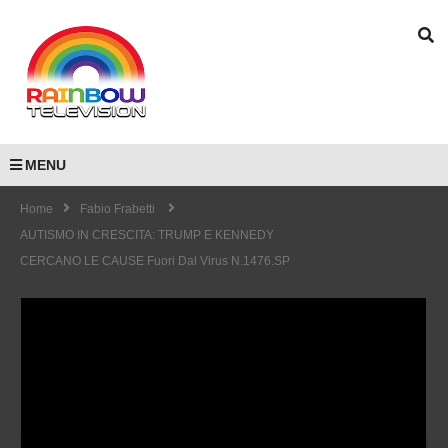
MENU
Home
Fabio Frabetti
AUTISMO IN CRESCITA: TRUMP E KENNEDY
CERCANO LE CAUSE Fuori Dal Virus N.1476.SP