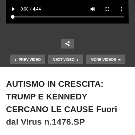
PREV VIDEO
NEXT VIDEO
MORE VIDEOS
AUTISMO IN CRESCITA:
Copy Embed Code
TRUMP E KENNEDY
CERCANO LE CAUSE Fuori
dal Virus n.1476.SP
OMS, POCO TEMPO PER FERMARE IL NUOVO
REGOLAMENTO SANITARIO