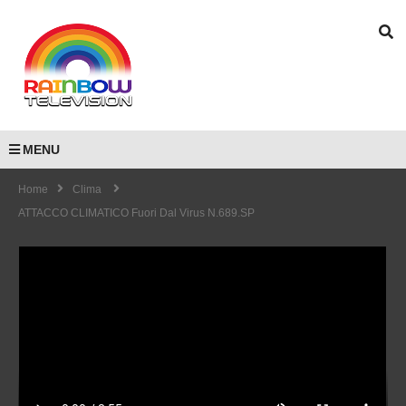
MENU
Home
Clima
ATTACCO CLIMATICO Fuori Dal Virus N.689.SP