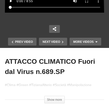
PREV VIDEO
NEXT VIDEO
MORE VIDEOS
ATTACCO CLIMATICO Fuori
Copy Embed Code
dal Virus n.689.SP
#Clima #Green #TizianaAlterio #Società #Manipolazione
#100giornidaleone #EnergieRinnovabili #Corruzzione
GRANDINE AL NORD E INCENDI AL SUD. Fuori
Show more
dal Virus n.685.SP