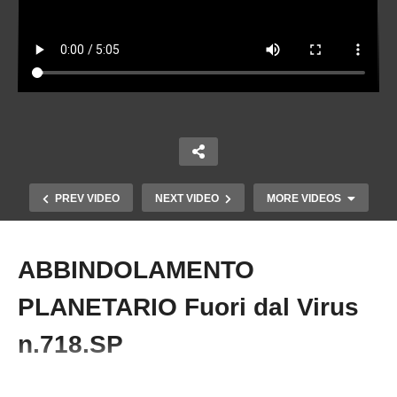
PREV VIDEO
NEXT VIDEO
MORE VIDEOS
ABBINDOLAMENTO
Copy Embed Code
PLANETARIO Fuori dal Virus
n.718.SP
#Emergenza #Vaccino #CarloNegri #GreenPass #Covid