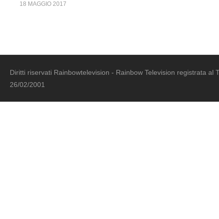
18 MAGGIO 2017
Diritti riservati Rainbowtelevision - Rainbow Television registrata al 
26/02/2001