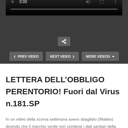
PREV VIDEO
NEXT VIDEO
MORE VIDEOS
LETTERA DELL’OBBLIGO
Copy Embed Code
PERENTORIO! Fuori dal Virus
n.181.SP
In un video della scorsa settimana avevo sbagliato (Matteo)
dicendo che il marchio verde non contiene i dati sanitari della