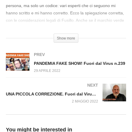
UNA BUONA NOTIZIA! Fuori dal Virus n.180.SP
persona, ma solo un codice: vari esperti che ci seguono mi
hanno scritto e mi hanno corretto. Ecco la spiegazione corretta,
con le considerazioni legali di Fusillo. Anche se il marchio verde
è stato messo nel cassetto (solo per l’estate, temo), ci sembrava
giusto correggere l’inesattezza del video precedente:
Show more
https://youtu.be/Ld1AKSVJ6OI
PREV
PANDEMIA FAKE SHOW! Fuori dal Virus n.239
29 APRILE 2022
NEXT
UNA PICCOLA CORREZIONE. Fuori dal Virus n.182.SP
2 MAGGIO 2022
You might be interested in