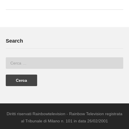
Search
Diritti riservati Rainbowtelevision - Rainbow Television registrata
al Tribunale di Milano n. 101 in data 26/02/2001