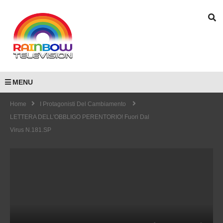
MENU
Home
I Protagonisti Del Cambiamento
LETTERA DELL'OBBLIGO PERENTORIO! Fuori Dal
Virus N.181.SP